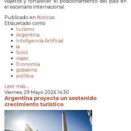
viajeros y fortalecer el posicionamiento del país en
el escenario internacional.
Publicado en
Noticias
Etiquetado como
turismo
Argentina
Inteligencia Artificial
ia
Scioli
viajes
Economía
gobierno
política
Leer más ...
Viernes, 29 Mayo 2026 14:30
Argentina proyecta un sostenido
crecimiento turístico