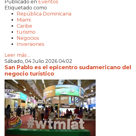
Publicado en
Eventos
Etiquetado como
República Dominicana
Miami
Caribe
turismo
Negocios
Inversiones
Leer más ...
Sábado, 04 Julio 2026 04:02
San Pablo es el epicentro sudamericano del
negocio turístico