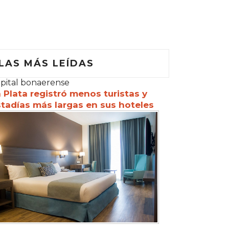
LAS MÁS LEÍDAS
pital bonaerense
 Plata registró menos turistas y
tadías más largas en sus hoteles