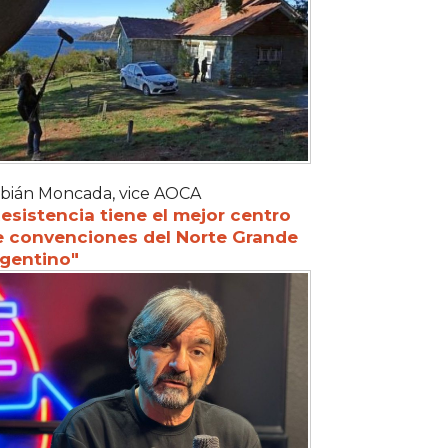
bián Moncada, vice AOCA
esistencia tiene el mejor centro
e convenciones del Norte Grande
rgentino"