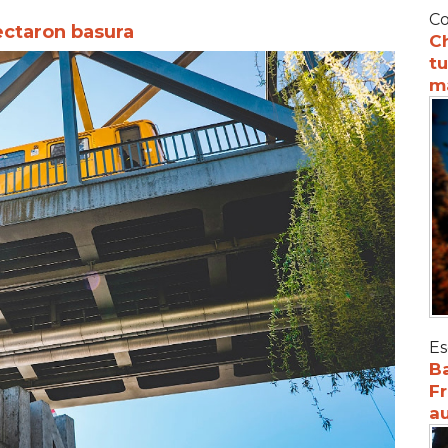
Co
ectaron basura
C
tu
m
Es
Ba
Fr
au