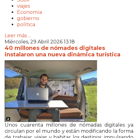
viajes
Economía
gobierno
política
Leer más ...
Miércoles, 29 Abril 2026 13:18
40 millones de nómades digitales
instalaron una nueva dinámica turística
Unos cuarenta millones de nómadas digitales ya
circulan por el mundo y están modificando la forma
de trabajar, viajar y habitar los destinos, impulsando