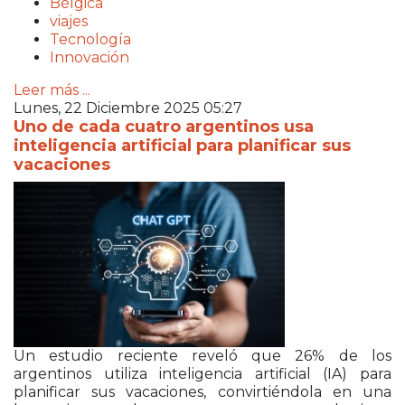
Bélgica
viajes
Tecnología
Innovación
Leer más ...
Lunes, 22 Diciembre 2025 05:27
Uno de cada cuatro argentinos usa
inteligencia artificial para planificar sus
vacaciones
Un estudio reciente reveló que 26% de los
argentinos utiliza inteligencia artificial (IA) para
planificar sus vacaciones, convirtiéndola en una