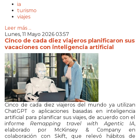
ia
turismo
viajes
Leer más ...
Lunes, 11 Mayo 2026 03:57
Cinco de cada diez viajeros planificaron sus
vacaciones con inteligencia artificial
Cinco de cada diez viajeros del mundo ya utilizan
ChatGPT o aplicaciones basadas en inteligencia
artificial para planificar sus viajes, de acuerdo con el
informe
Remapping travel with Agentic IA
,
elaborado por
McKinsey & Company
en
colaboración con
Skift
, que relevó hábitos de