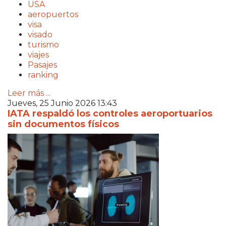
USA
aeropuertos
visa
visado
turismo
viajes
Pasajes
ranking
Leer más ...
Jueves, 25 Junio 2026 13:43
IATA respaldó los controles aeroportuarios
sin documentos físicos