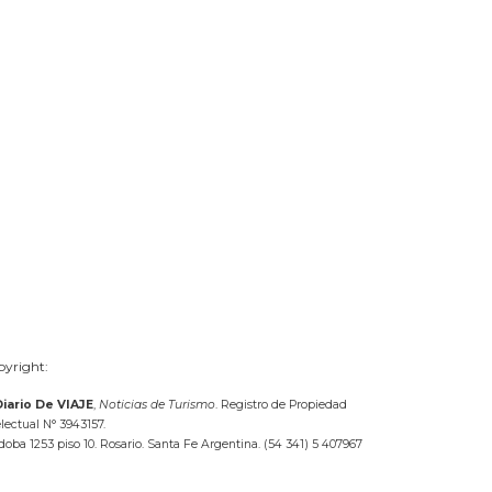
yright:
Diario De VIAJE
,
Noticias de Turismo
. Registro de Propiedad
electual N° 3943157.
doba 1253 piso 10. Rosario. Santa Fe Argentina. (54 341) 5 407967