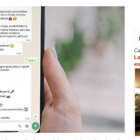
Ca
La
es