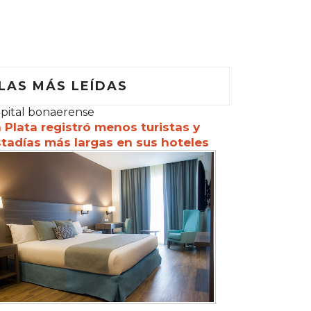
LAS MÁS LEÍDAS
pital bonaerense
 Plata registró menos turistas y
tadías más largas en sus hoteles