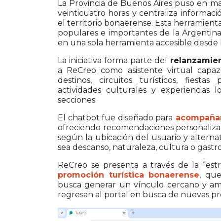
La
Provincia de Buenos Aires
puso en mar
veinticuatro horas y centraliza informaci
el territorio bonaerense. Esta herramient
populares e importantes de la Argentina,
en una sola herramienta accesible desde
La iniciativa forma parte del
relanzamient
a ReCreo como asistente virtual capa
destinos, circuitos turísticos, fiesta
actividades culturales y experiencias 
secciones.
El chatbot fue diseñado para
acompañar 
ofreciendo recomendaciones personaliza
según la ubicación del usuario y alterna
sea descanso, naturaleza, cultura o gast
ReCreo se presenta a través de la “estre
promoción turística bonaerense
, que
busca generar un vínculo cercano y am
regresan al portal en busca de nuevas pr