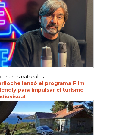
cenarios naturales
riloche lanzó el programa Film
iendly para impulsar el turismo
diovisual