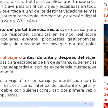
cha un chatbot turístico oficial que funciona las
Co
ón clave para planificar viajes y escapadas en todo
C
a, orientada a uno de los destinos vacacionales más
tu
 integra tecnología, promoción y atención digital
m
 la web y WhatsApp.
o del portal buenosaires.tur.ar
, que incorporó
z de responder consultas en tiempo real sobre
s populares, eventos, propuestas gastronómicas,
locales, sin necesidad de navegar por múltiples
al viajero
antes, durante y después del viaje
,
das para escapadas de fin de semana, sugerencias
tivas adaptadas al tipo de experiencia buscada, ya
ronomía.
lla viajera”, un personaje ya identificado con la
Fa
 funciona como interfaz del asistente digital y
"R
igable con quienes consultan por primera vez o
d
opuestas.
a