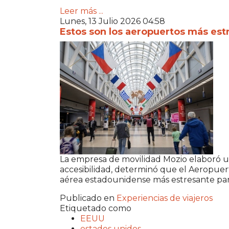
Leer más ...
Lunes, 13 Julio 2026 04:58
Estos son los aeropuertos más es
La empresa de movilidad Mozio elaboró u
accesibilidad, determinó que el Aeropue
aérea estadounidense más estresante para
Publicado en
Experiencias de viajeros
Etiquetado como
EEUU
estados unidos