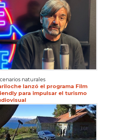
cenarios naturales
riloche lanzó el programa Film
iendly para impulsar el turismo
diovisual