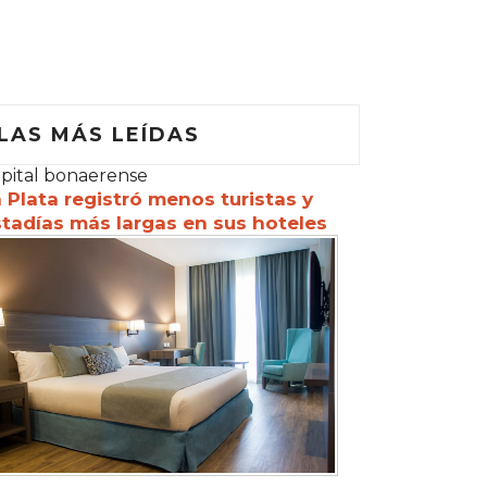
LAS MÁS LEÍDAS
pital bonaerense
 Plata registró menos turistas y
tadías más largas en sus hoteles