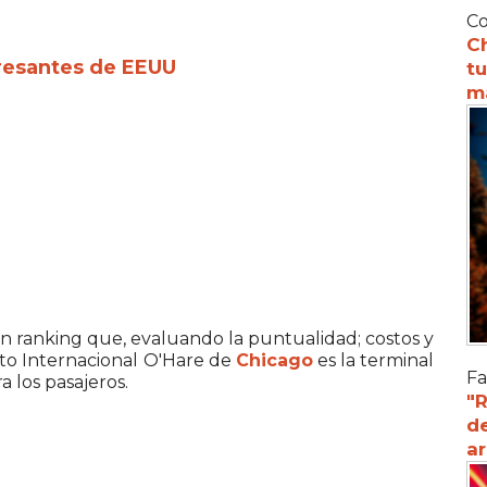
Co
C
tresantes de EEUU
tu
m
n ranking que, evaluando la puntualidad; costos y
rto Internacional O'Hare de
Chicago
es la terminal
Fa
 los pasajeros.
"R
d
a