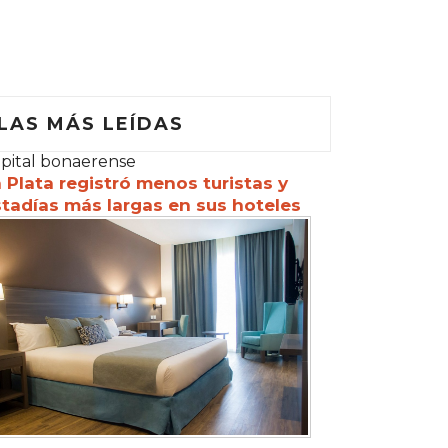
LAS MÁS LEÍDAS
pital bonaerense
 Plata registró menos turistas y
tadías más largas en sus hoteles