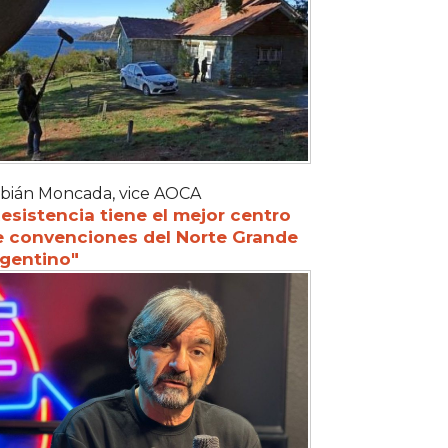
bián Moncada, vice AOCA
esistencia tiene el mejor centro
e convenciones del Norte Grande
rgentino"