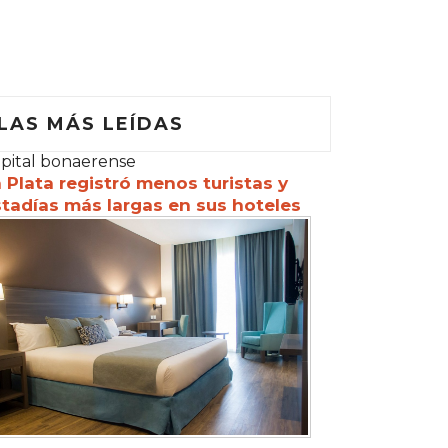
LAS MÁS LEÍDAS
pital bonaerense
 Plata registró menos turistas y
tadías más largas en sus hoteles