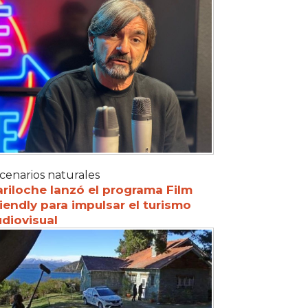
cenarios naturales
riloche lanzó el programa Film
iendly para impulsar el turismo
diovisual