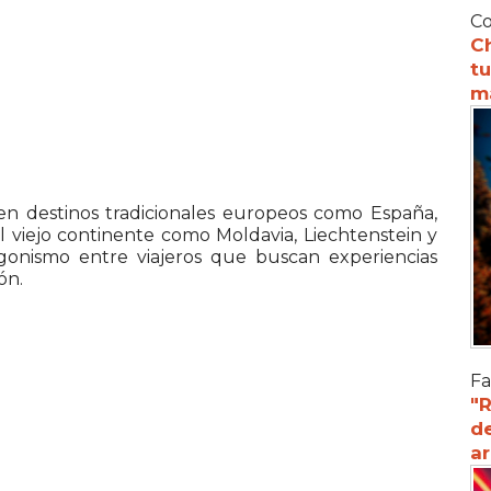
Co
C
tu
m
 en destinos tradicionales europeos como
España
,
el viejo continente como
Moldavia
,
Liechtenstein
y
nismo entre viajeros que buscan experiencias
ón.
Fa
"R
d
a