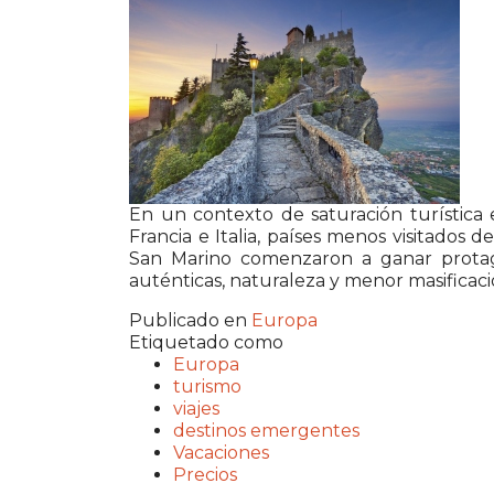
En un contexto de saturación turística
Francia e
Italia
, países menos visitados d
San Marino
comenzaron a ganar protago
auténticas, naturaleza y menor masificaci
Publicado en
Europa
Etiquetado como
Europa
turismo
viajes
destinos emergentes
Vacaciones
Precios