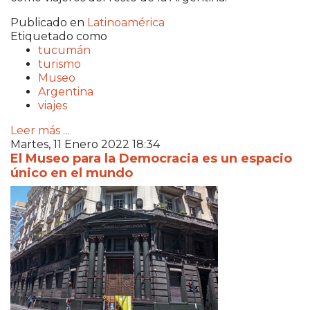
Publicado en
Latinoamérica
Etiquetado como
tucumán
turismo
Museo
Argentina
viajes
Leer más ...
Martes, 11 Enero 2022 18:34
El Museo para la Democracia es un espacio
único en el mundo