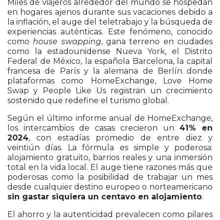
Miles de viajeros alrededor del mundo se hospedan
en hogares ajenos durante sus vacaciones debido a
la inflación, el auge del teletrabajo y la búsqueda de
experiencias auténticas. Este fenómeno, conocido
como
house swapping
, gana terreno en ciudades
como la estadounidense Nueva York, el Distrito
Federal de México, la española Barcelona, la capital
francesa de París y la alemana de Berlín donde
plataformas como HomeExchange, Love Home
Swap y People Like Us registran un crecimiento
sostenido que redefine el turismo global.
Según el último informe anual de HomeExchange,
los intercambios de casas crecieron un
41% en
2024
, con estadías promedio de entre diez y
veintiún días. La fórmula es simple y poderosa:
alojamiento gratuito, barrios reales y una inmersión
total en la vida local. El auge tiene razones más que
poderosas como la posibilidad de trabajar un mes
desde cualquier destino europeo o norteamericano
sin gastar siquiera un centavo en alojamiento
.
El ahorro y la autenticidad prevalecen como pilares