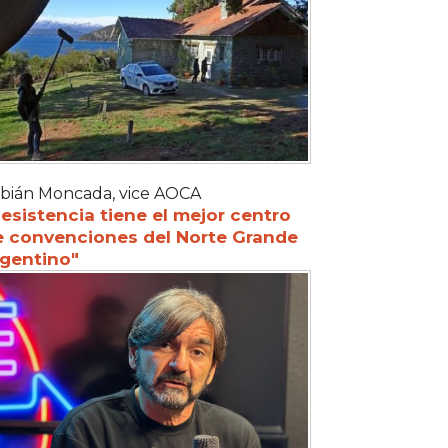
bián Moncada, vice AOCA
esistencia tiene el mejor centro
e convenciones del Norte Grande
rgentino"