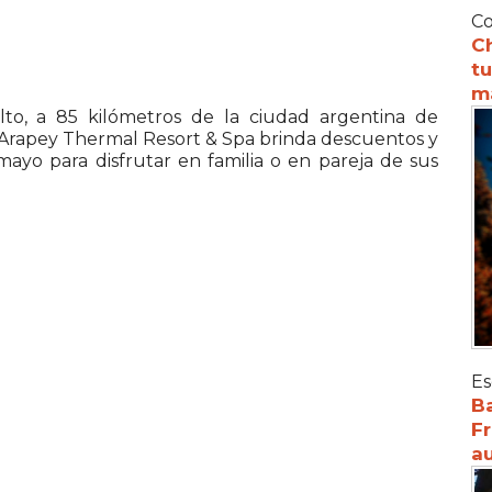
Co
C
tu
m
o, a 85 kilómetros de la ciudad argentina de
s Arapey Thermal Resort & Spa brinda descuentos y
mayo para disfrutar en familia o en pareja de sus
Es
Ba
Fr
au