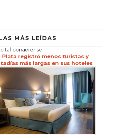
LAS MÁS LEÍDAS
pital bonaerense
 Plata registró menos turistas y
tadías más largas en sus hoteles