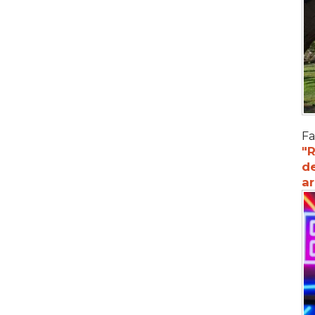
Fa
"R
d
a