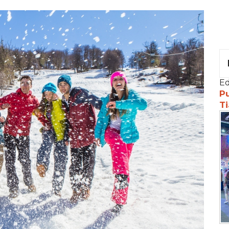
Ed
Pu
Ti