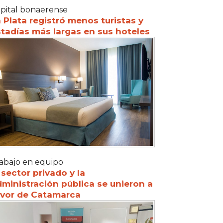
pital bonaerense
 Plata registró menos turistas y
tadías más largas en sus hoteles
abajo en equipo
 sector privado y la
ministración pública se unieron a
avor de Catamarca