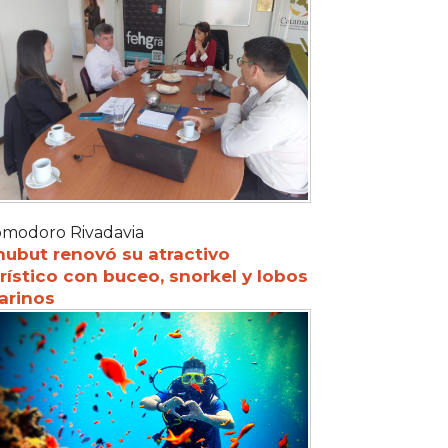
modoro Rivadavia
hubut renovó su atractivo
rístico con buceo, snorkel y lobos
arinos