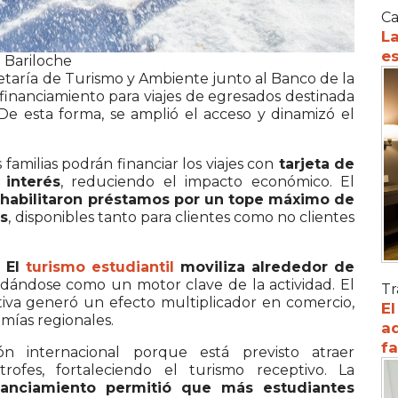
Ca
La
es
e Bariloche
retaría de Turismo y Ambiente junto al
Banco de la
inanciamiento para viajes de egresados destinada
 De esta forma, se amplió el acceso y dinamizó el
 familias podrán financiar los viajes con
tarjeta de
 interés
, reduciendo el impacto económico. El
 habilitaron préstamos por un tope máximo de
as
, disponibles tanto para clientes como no clientes
.
El
turismo estudiantil
moviliza alrededor de
lidándose como un motor clave de la actividad. El
Tr
iativa generó un efecto multiplicador en comercio,
El
mías regionales.
ad
f
n internacional porque está previsto atraer
trofes, fortaleciendo el turismo receptivo. La
inanciamiento permitió que más estudiantes