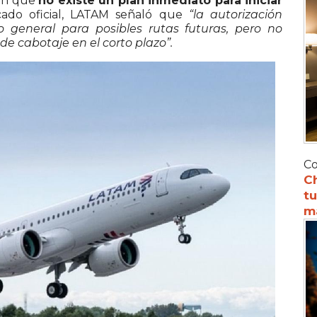
ron que
no existe un plan inmediato para iniciar
ado oficial, LATAM señaló que
“la autorización
 general para posibles rutas futuras, pero no
de cabotaje en el corto plazo”.
Co
C
tu
m