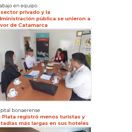
abajo en equipo
 sector privado y la
ministración pública se unieron a
avor de Catamarca
pital bonaerense
 Plata registró menos turistas y
tadías más largas en sus hoteles