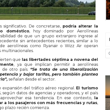
 significativo. De concretarse,
podría alterar la
do doméstico
, hoy dominado por Aerolíneas
sibilidad de que un grupo extranjero ingrese al
edente sin antecedentes recientes, similar a lo
de aerolíneas como Ryanair o Wizz Air operan
 multinacionales.
vierten que
las libertades séptima a novena del
amente
, ya que implican permitir a aerolíneas
o de otro país.
“Se trata de una liberalización
etencia y bajar tarifas, pero también plantea
ia”,
señalan desde el sector.
expansión del tráfico aéreo regional.
El turismo
5
, según datos de agencias y operadores, y el país
aprovechar esa tendencia. En ese contexto,
la
r a los pasajeros con más frecuencias y rutas
,
go plazo recién comienza.