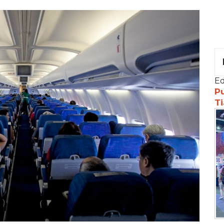
Ed
Pu
Ti