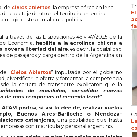
Tr
al de
cielos abiertos
, la empresa aérea chilena
El
s de cabotaje dentro del territorio argentino
ad
un giro estructural en la política
f
l a través de las Disposiciones 46 y 47/2025 de la
o de Economía,
habilita a la aerolínea chilena a
a novena libertad del aire
, es decir, la posibilidad
es de pasajeros y carga dentro de la Argentina sin
 de “
Cielos Abiertos
” impulsada por el gobierno
d, diversificar la oferta y fomentar la competencia
Desde la cartera de transporte explicaron que la
unidades de movilidad, consolidar nuevos
so de más compañías al mercado local”.
LATAM podría, si así lo decide, realizar vuelos
mplo, Buenos Aires–Bariloche o Mendoza–
Ca
laciones extranjeras
, una posibilidad que hasta
La
 empresas con matrícula y personal argentino.
es