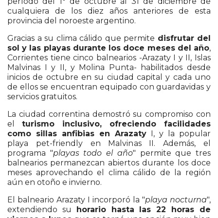
período del 1° de octubre al 31 de diciembre de
cualquiera de los diez años anteriores de esta
provincia del noroeste argentino.
Gracias a su clima cálido que permite
disfrutar del
sol y las playas durante los doce meses del año
,
Corrientes tiene cinco balnearios -Arazaty I y II, Islas
Malvinas I y II, y Molina Punta- habilitados desde
inicios de octubre en su ciudad capital y cada uno
de ellos se encuentran equipado con guardavidas y
servicios gratuitos.
La ciudad correntina demostró su compromiso con
el
turismo inclusivo, ofreciendo facilidades
como sillas anfibias en Arazaty
I, y la popular
playa pet-friendly en Malvinas II. Además, el
programa "
playas todo el año
" permite que tres
balnearios permanezcan abiertos durante los doce
meses aprovechando el clima cálido de la región
aún en otoño e invierno.
El balneario Arazaty I incorporó la "
playa nocturna
",
extendiendo su
horario hasta las 22 horas de