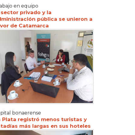
abajo en equipo
 sector privado y la
ministración pública se unieron a
avor de Catamarca
pital bonaerense
 Plata registró menos turistas y
tadías más largas en sus hoteles