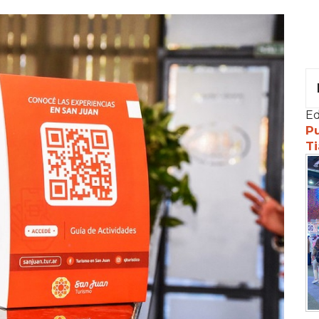
Ed
Pu
Ti