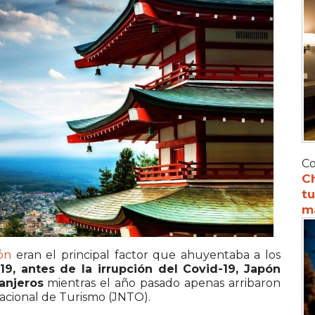
Co
C
tu
m
ón
eran el principal factor que ahuyentaba a los
19, antes de la irrupción del Covid-19, Japón
ranjeros
mientras el año pasado apenas arribaron
Nacional de Turismo (JNTO).