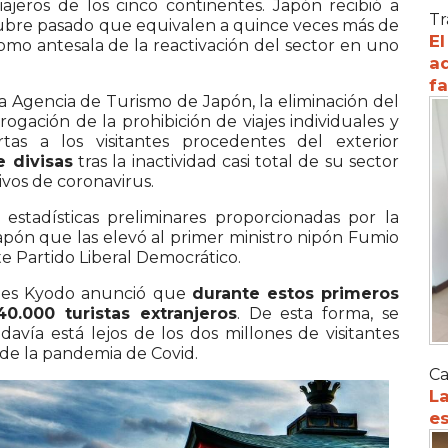
iajeros de los cinco continentes. Japón recibió a
Tr
tubre pasado que equivalen a quince veces más de
El
como antesala de la reactivación del sector en uno
ad
f
a Agencia de Turismo de Japón, la eliminación del
rogación de la prohibición de viajes individuales y
as a los visitantes procedentes del exterior
 divisas
tras la inactividad casi total de su sector
vos de coronavirus.
estadísticas preliminares proporcionadas por la
apón que las elevó al primer ministro nipón Fumio
e Partido Liberal Democrático.
cales Kyodo anunció que
durante estos primeros
0.000 turistas extranjeros
. De esta forma, se
avía está lejos de los dos millones de visitantes
e la pandemia de Covid.
Ca
La
es