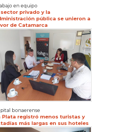
abajo en equipo
 sector privado y la
ministración pública se unieron a
avor de Catamarca
pital bonaerense
 Plata registró menos turistas y
tadías más largas en sus hoteles