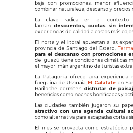
baja con promociones, menor afluenci
combinar naturaleza, descanso y precios 
La clave radica en el contexto
lanzan
descuentos, cuotas sin inter
experiencias de calidad a costos más bajo
El norte y el litoral apuestan a las expe
provincia de Santiago del Estero,
Terma
para el descanso con promociones en
de Iguazú tiene condiciones climáticas más
el mayor imán argentino de turistas extra
La Patagonia ofrece una experiencia 
fueguina de Ushuaia,
El Calafate
en San
Bariloche permiten
disfrutar de paisa
beneficios como noches bonificadas y acti
Las ciudades también jugaron su papel
atractivo con una agenda cultural a
como alternativa para escapadas cortas si
El mes se proyecta como estratégico pa