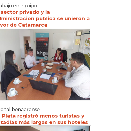
abajo en equipo
 sector privado y la
ministración pública se unieron a
avor de Catamarca
pital bonaerense
 Plata registró menos turistas y
tadías más largas en sus hoteles