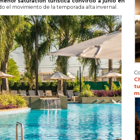
nor saturación turística convirtió a junio en
o el movimiento de la temporada alta invernal.
Co
C
tu
m