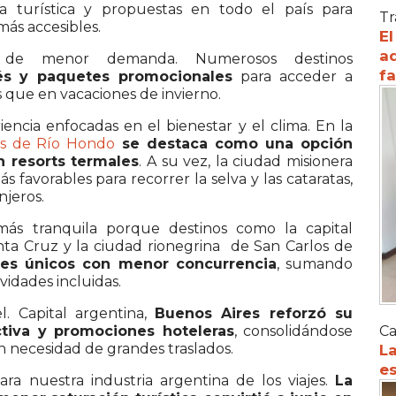
a turística y propuestas en todo el país para
Tr
más accesibles.
El
ad
 de menor demanda. Numerosos destinos
f
és y paquetes promocionales
para acceder a
s que en vacaciones de invierno.
riencia enfocadas en el bienestar y el clima. En la
s de Río Hondo
se destaca como una opción
 resorts termales
. A su vez, la ciudad misionera
 favorables para recorrer la selva y las cataratas,
njeros.
más tranquila porque destinos como la capital
ta Cruz y la ciudad rionegrina de San Carlos de
jes únicos con menor concurrencia
, sumando
vidades incluidas.
. Capital argentina,
Buenos Aires reforzó su
ctiva y promociones hoteleras
, consolidándose
Ca
n necesidad de grandes traslados.
La
es
ra nuestra industria argentina de los viajes.
La