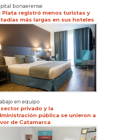
pital bonaerense
 Plata registró menos turistas y
tadías más largas en sus hoteles
abajo en equipo
 sector privado y la
ministración pública se unieron a
avor de Catamarca