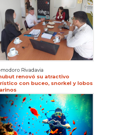
modoro Rivadavia
hubut renovó su atractivo
rístico con buceo, snorkel y lobos
arinos