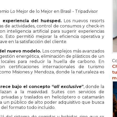
 experiencia del huésped.
Los nuevos resorts
vas de actividades, control de consumos y check-in
n inteligencia artificial para sugerir experiencias
o. Esto permitió mejorar la eficiencia operativa y
ve en la satisfacción del cliente.
 del nuevo modelo.
Los complejos más avanzados
estión energética, eliminación de plásticos de un
Co
locales para reducir la huella de carbono. En
C
on certificaciones internacionales de turismo
 como Misiones y Mendoza, donde la naturaleza es
tu
m
crece bajo el concepto “
all exclusive
”
, donde la
lazan a la masividad. Suites con servicios de
privadas y traslados en helicóptero o catamarán
 a un público de alto poder adquisitivo que busca
 del formato todo incluido.
lá del sistema de comidas y bebidas, sino que se