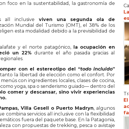
n foco en la sustentabilidad, la gastronomía de
Ca
La
es
all inclusive
viven una segunda ola de
ación Mundial del Turismo (OMT), el 38% de los
eligen esta modalidad debido a la previsibilidad de
alafate y el norte patagónico,
la ocupación en
eció un 22%
durante el año pasada gracias al
regionales.
omper con el estereotipo del “
todo incluido
”
 tanto la libertad de elección como el confort. Por
menús con ingredientes locales, clases de cocina,
r —como yoga, spa o senderismo guiado— dentro del
olo comer y descansar, sino vivir experiencias
Tr
no.
El
ad
Pampas, Villa Gesell o Puerto Madryn
, algunos
f
combina servicios all inclusive con la flexibilidad
emáticos fuera del paquete base. En la Patagonia,
leza con propuestas de trekking, pesca o avistaje