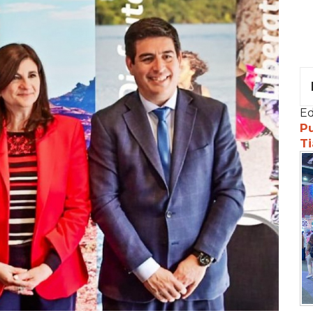
Ed
Pu
Ti