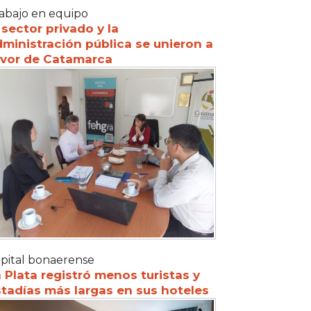
abajo en equipo
 sector privado y la
ministración pública se unieron a
avor de Catamarca
pital bonaerense
 Plata registró menos turistas y
tadías más largas en sus hoteles