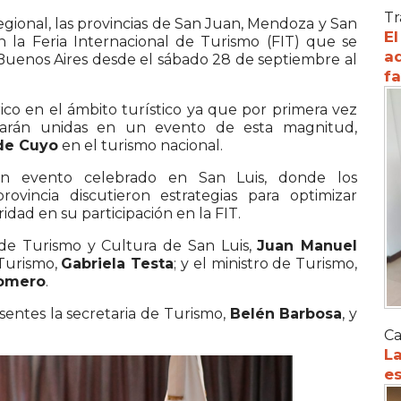
Tr
regional, las provincias de San Juan, Mendoza y San
El
n la Feria Internacional de Turismo (FIT) que se
ad
e Buenos Aires desde el sábado 28 de septiembre al
f
ico en el ámbito turístico ya que por primera vez
ntarán unidas en un evento de esta magnitud,
de Cuyo
en el turismo nacional.
n evento celebrado en San Luis, donde los
vincia discutieron estrategias para optimizar
idad en su participación en la FIT.
 de Turismo y Cultura de San Luis,
Juan Manuel
Turismo,
Gabriela Testa
; y el ministro de Turismo,
omero
.
entes la secretaria de Turismo,
Belén Barbosa
, y
Ca
La
es