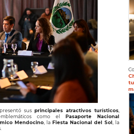
Co
C
tu
m
 presentó sus
principales atractivos turísticos
,
 emblemáticos como el
Pasaporte Nacional
nómico Mendocino
, la
Fiesta Nacional del Sol
, la
s
.