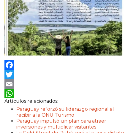
Facebook
Twitter
Email
Artículos relacionados:
WhatsApp
Paraguay reforzó su liderazgo regional al
recibir a la ONU Turismo
Paraguay impulsó un plan para atraer
inversiones y multiplicar visitantes
La Gold Street de Dubái será el nuevo distrito