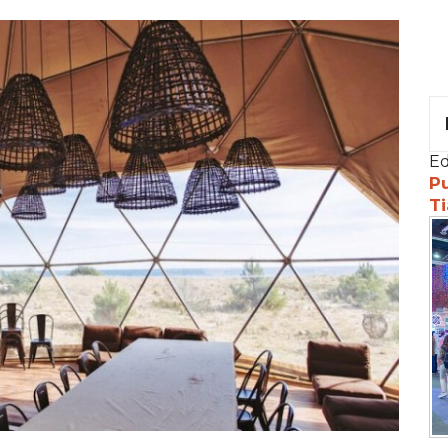
Ed
Pu
Ti