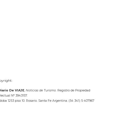
yright:
Diario De VIAJE
,
Noticias de Turismo
. Registro de Propiedad
electual N° 3943157.
doba 1253 piso 10. Rosario. Santa Fe Argentina. (54 341) 5 407967