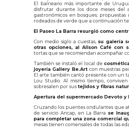
El balneario más importante de Urugu
disfrutar durante los doce meses del
gastronómicos en bosques; propuestas 
rodeados de verde que a continuación te
El Paseo La Barra resurgió como centr
Con medio siglo a cuestas,
su galería 
otras opciones, al Alison Café con 
tortas que se recomiendan acompañar con
También se instaló el local de
cosmética
joyería Gallery Be.Art
con muestras perm
El arte también cantó presente con un t
Lou Studio. Al mismo tiempo, convive
sobresalen por sus
tejidos y fibras natu
Apertura del supermercado Devoto y
Cruzando los puentes ondulantes que atr
de servicio Ancap, en La Barra
se inau
para completar una zona comercial que
mesas tienen comensales de todas las e