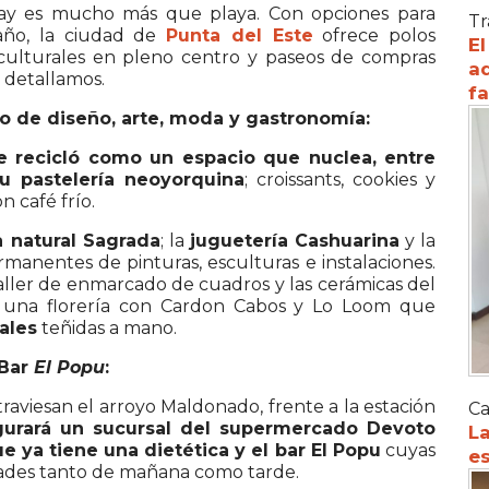
ay es mucho más que playa. Con opciones para
Tr
 año, la ciudad de
Punta del Este
ofrece polos
El
culturales en pleno centro y paseos de compras
ad
 detallamos.
f
o de diseño, arte, moda y gastronomía:
se recicló como un espacio que nuclea, entre
su pastelería neoyorquina
; croissants, cookies y
 café frío.
 natural Sagrada
; la
juguetería Cashuarina
y la
anentes de pinturas, esculturas e instalaciones.
aller de enmarcado de cuadros y las cerámicas del
n una florería con Cardon Cabos y Lo Loom que
rales
teñidas a mano.
 Bar
El Popu
:
aviesan el arroyo Maldonado, frente a la estación
Ca
gurará un sucursal del supermercado Devoto
La
 ya tiene una dietética y el bar El Popu
cuyas
es
dades tanto de mañana como tarde.