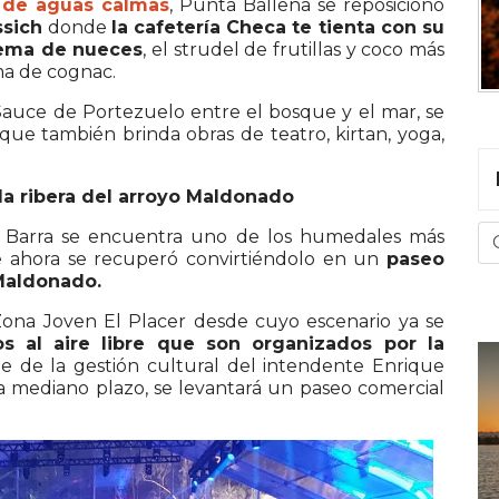
 de aguas calmas
, Punta Ballena se reposicionó
sich
donde
la cafetería Checa te tienta con su
rema de nueces
, el strudel de frutillas y coco más
ema de cognac.
Sauce de Portezuelo entre el bosque y el mar, se
que también brinda obras de teatro, kirtan, yoga,
 la ribera del arroyo Maldonado
a Barra se encuentra uno de los humedales más
 ahora se recuperó convirtiéndolo en un
paseo
 Maldonado.
Zona Joven El Placer desde cuyo escenario ya se
tos al aire libre que son organizados por la
 de la gestión cultural del intendente Enrique
 a mediano plazo, se levantará un paseo comercial