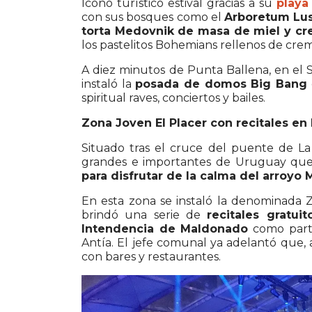
Icono turístico estival gracias a su
playa
con sus bosques como el
Arboretum Lus
torta Medovnik de masa de miel y c
los pastelitos Bohemians rellenos de cr
A diez minutos de Punta Ballena, en el 
instaló la
posada de domos Big Bang
spiritual raves, conciertos y bailes.
Zona Joven El Placer con recitales en
Situado tras el cruce del puente de L
grandes e importantes de Uruguay que
para disfrutar de la calma del arroyo
En esta zona se instaló la denominada 
brindó una serie de
recitales gratui
Intendencia de Maldonado
como parte
Antía. El jefe comunal ya adelantó que,
con bares y restaurantes.