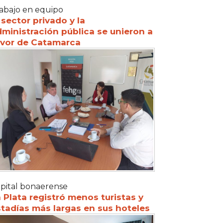
abajo en equipo
 sector privado y la
ministración pública se unieron a
avor de Catamarca
pital bonaerense
 Plata registró menos turistas y
tadías más largas en sus hoteles