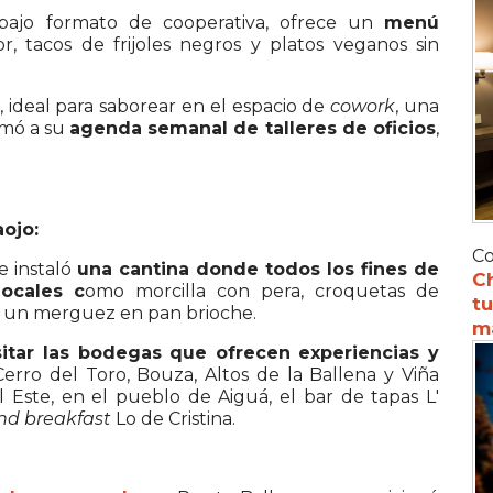
bajo formato de cooperativa, ofrece un
menú
lor, tacos de frijoles negros y platos veganos sin
, ideal para saborear en el espacio de
cowork
, una
umó a su
agenda semanal de talleres de oficios
,
ojo:
Co
e instaló
una cantina donde todos los fines de
C
ocales c
omo morcilla con pera, croquetas de
tu
n: un merguez en pan brioche.
m
sitar las bodegas que ofrecen experiencias y
rro del Toro, Bouza, Altos de la Ballena y Viña
Este, en el pueblo de Aiguá, el bar de tapas L'
nd breakfast
Lo de Cristina.