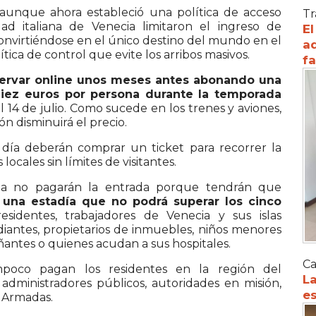
 aunque ahora estableció una política de acceso
Tr
dad italiana de Venecia limitaron el ingreso de
El
onvirtiéndose en el único destino del mundo en el
ad
ica de control que evite los arribos masivos.
f
ervar online unos meses antes abonando una
 diez euros por persona durante la temporada
 14 de julio. Como sucede en los trenes y aviones,
ón disminuirá el precio.
 día deberán comprar un ticket para recorrer la
 locales sin límites de visitantes.
a no pagarán la entrada porque tendrán que
 una estadía que no podrá superar los cinco
identes, trabajadores de Venecia y sus islas
diantes, propietarios de inmuebles, niños menores
ñantes o quienes acudan a sus hospitales.
Ca
mpoco pagan los residentes en la región del
La
 administradores públicos, autoridades en misión,
es
s Armadas.