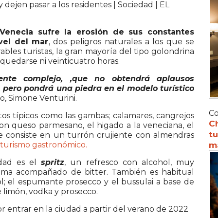
Venecia sufre la erosión de sus constantes
vel del mar
, dos peligros naturales a los que se
les turistas, la gran mayoría del tipo golondrina
uedarse ni veinticuatro horas.
nte complejo, ,que no obtendrá aplausos
 pero pondrá una piedra en el modelo turístico
mo, Simone Venturini.
Co
atos típicos como las gambas; calamares, cangrejos
C
on queso parmesano, el higado a la veneciana, el
tu
e consiste en un turrón crujiente con almendras
turismo gastronómico.
m
udad es el
spritz
, un refresco con alcohol, muy
toma acompañado de bitter. También es habitual
hol; el espumante prosecco y el bussulai a base de
e limón, vodka y prosecco.