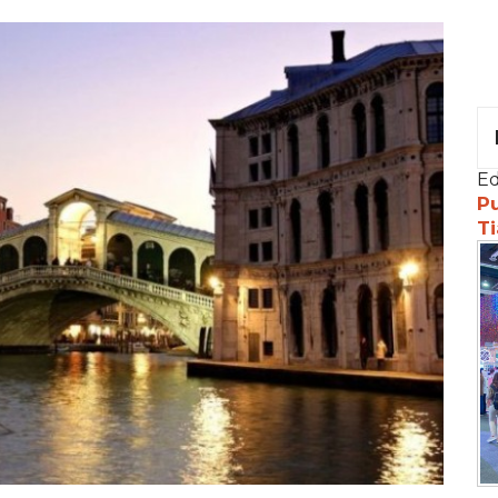
Ed
Pu
Ti