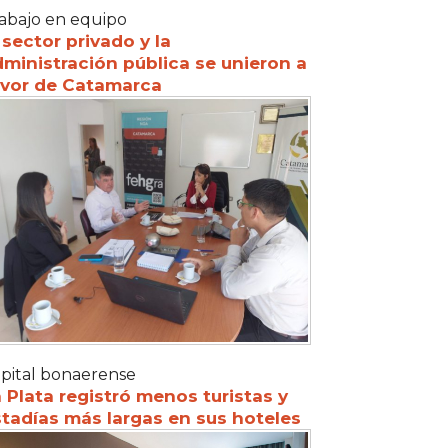
abajo en equipo
 sector privado y la
ministración pública se unieron a
avor de Catamarca
pital bonaerense
 Plata registró menos turistas y
tadías más largas en sus hoteles