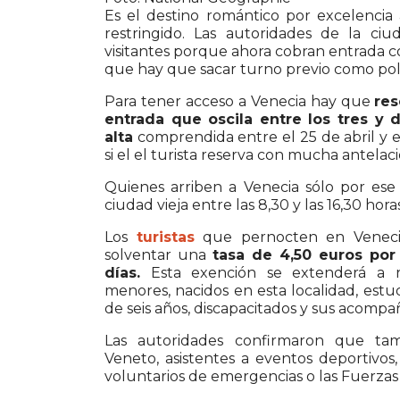
Es el destino romántico por excelencia
restringido. Las autoridades de la ciu
visitantes porque ahora cobran entrada c
que hay que sacar turno previo como polít
Para tener acceso a Venecia hay que
res
entrada que oscila
entre los tres y
alta
comprendida entre el 25 de abril y el
si el el turista reserva con mucha antelaci
Quienes arriben a Venecia sólo por ese
ciudad vieja entre las 8,30 y las 16,30 horas
Los
turistas
que pernocten en Veneci
solventar una
tasa de 4,50 euros por
días.
Esta exención se extenderá a res
menores, nacidos en esta localidad, estu
de seis años, discapacitados y sus acompa
Las autoridades confirmaron que ta
Veneto, asistentes a eventos deportivos,
voluntarios de emergencias o las Fuerza