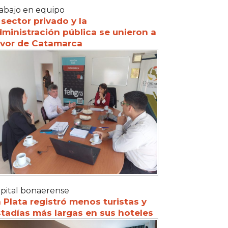
abajo en equipo
 sector privado y la
ministración pública se unieron a
avor de Catamarca
pital bonaerense
 Plata registró menos turistas y
tadías más largas en sus hoteles