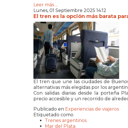
Leer más ...
Lunes, 01 Septiembre 2025 14:12
El tren es la opción más barata para
El tren que une las ciudades de Buenos
alternativas más elegidas por los argentino
Con salidas diarias desde la porteña Pl
precio accesible y un recorrido de alrede
Publicado en
Experiencias de viajeros
Etiquetado como
Trenes argentinos
Mar del Plata