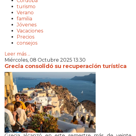
Córdoba
turismo
Verano
familia
Jóvenes
Vacaciones
Precios
consejos
Leer más ...
Miércoles, 08 Octubre 2025 13:30
Grecia consolidó su recuperación turística
Grecia alcanzó en este semestre más de veinte