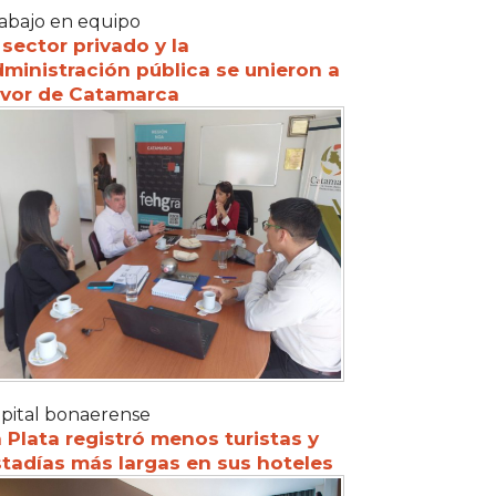
abajo en equipo
 sector privado y la
ministración pública se unieron a
avor de Catamarca
pital bonaerense
 Plata registró menos turistas y
tadías más largas en sus hoteles