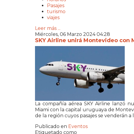
Pasajes
turismo
viajes
Leer más ...
Miércoles, 06 Marzo 2024 04:28
SKY Airline unirá Montevideo con 
La compañía aérea SKY Airline lanzó n
Miami con la capital uruguaya de Montevid
de la región cuyos pasajes se venderán a
Publicado en
Eventos
Etiquetado como