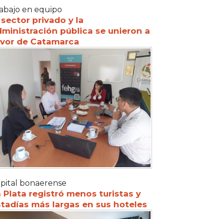
abajo en equipo
 sector privado y la
ministración pública se unieron a
avor de Catamarca
pital bonaerense
 Plata registró menos turistas y
tadías más largas en sus hoteles