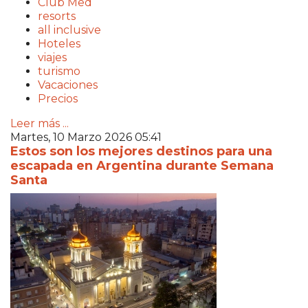
Club Med
resorts
all inclusive
Hoteles
viajes
turismo
Vacaciones
Precios
Leer más ...
Martes, 10 Marzo 2026 05:41
Estos son los mejores destinos para una
escapada en Argentina durante Semana
Santa