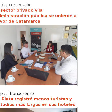
abajo en equipo
 sector privado y la
ministración pública se unieron a
avor de Catamarca
pital bonaerense
 Plata registró menos turistas y
tadías más largas en sus hoteles